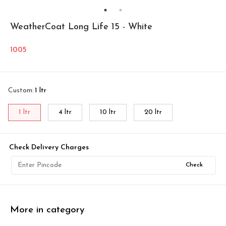
WeatherCoat Long Life 15 - White
1005
Custom
:
1 ltr
1 ltr
4 ltr
10 ltr
20 ltr
Check Delivery Charges
Check
More in category